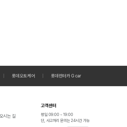
롯데오토케어
롯데렌터카 G car
고객센터
평일 09:00 ~ 19:00
오시는 길
단, 사고처리 문의는 24시간 가능