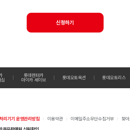
신청하기
카
롯데렌터카
롯데오토옥션
롯데오토리스
버십
마이카 세이브
그룹
롯데그룹
롯데채용센터
처리기기 운영관리방침
이용약관
이메일주소무단수집거부
찾아
L.POINT
화권유판매원 신원확인