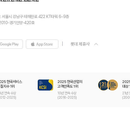
L.pay
식품부문
 서울시 강남구 테헤란로 422 KT타워 6~9층
롯데제과
010-경기안양-420호
롯데칠성음료 (음료BG)
롯데칠성음료 (주류BG)
롯데푸드
롯데 제휴사
롯데네슬레
롯데아사히주류
롯데유통사업본부
롯데중앙연구소
롯데지알에스
025 한국서비스
2025 한국산업의
202
유통부문
질지수 1위
고객만족도 1위
대상 
4년 연속 수상
10년 연속 수상
21년
롯데백화점
2012-2025)
(2016-2025)
(200
롯데마트
롯데슈퍼
코리아세븐
롯데하이마트
롯데홈쇼핑