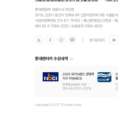
롯데렌탈㈜
대표이사 최진환
경기도 안양시 동안구 전파로 88 신원비젼타워 8층
서울본사:
사업자등록번호 214-87-79183
통신판매업신고번호 : 제2
해외 82-2-1588-1230 / 보험대차 1588-4920
앱 다운로드
롯데렌터카 수상내역
2025 프리미엄 브랜드
2025 국가브랜드 경쟁력
2
지수 1위(KS-PBI)
지수 1위(NBCI)
품
한국표준협회 17년
한국생산성본부 14년
1
연속 수상 (2009-2025)
연속 수상 (2012-2025)
(
copyright ⓒ LOTTE rental co.ltd