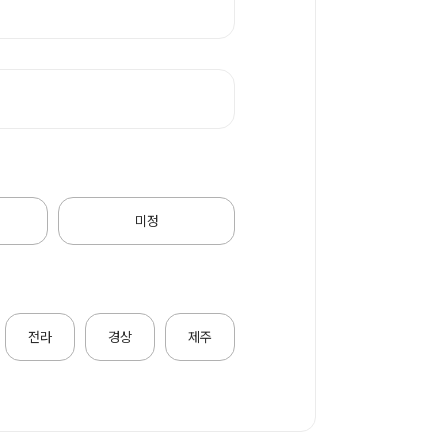
미정
전라
경상
제주