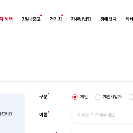
자 혜택
7일내출고
전기차
자유반납형
생애첫차
제네
구분
개인
개인사업자
이름