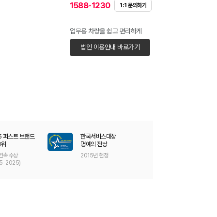
1588-1230
1:1 문의하기
업무용 차량을 쉽고 편리하게
법인 이용안내 바로가기
5 퍼스트 브랜드
한국서비스대상
2025 국가고
1위
명예의 전당
렌터카부문 1위
 연속 수상
2015년 헌정
11년 연속 수상
5-2025)
(2015~2025)